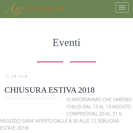
GUGLIELMI
Togg
navi
Eventi
13
08
2018
CHIUSURA ESTIVA 2018
VI INFORMIAMO CHE SAREMO
CHIUSI DAL 13 AL 19 AGOSTO
COMPRESIDAL 20 AL 31 IL
NEGOZIO SARA' APERTO DALLE 8.30 ALLE 12.30BUONA
ESTATE 2018!