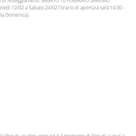
ta di festeggiamenti, SABATO 10 FEBBRAIO SAREMO
edì 12/02 a Sabato 24/02 l'orario di apertura sarà 14:30 -
 la Domenica)
la fine di un altro anno ed è il momento di fare gli auguri a