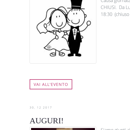
Causa giorna
CHIUSI. Da Lun
18:30 (chiuso
VAI ALL'EVENTO
30
12
2017
AUGURI!
Siamo giunti al