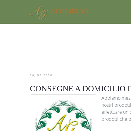
GUGLIELMI
16
03
2020
CONSEGNE A DOMICILIO 
Abbiamo messo 
nostri prodott
effettuare un 
prodotti che po