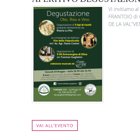
Vi invitiamo 
FRANTOIO di O
DE LA VAL"VE
VAI ALL'EVENTO