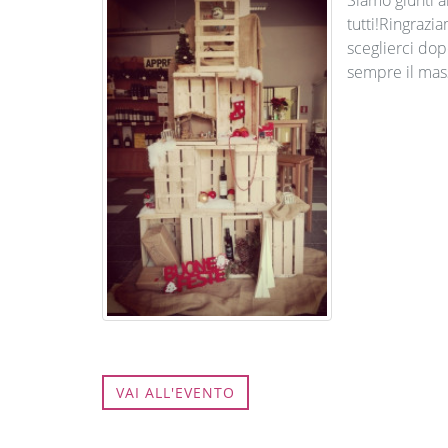
tutti!Ringrazia
sceglierci dop
sempre il mass
VAI ALL'EVENTO